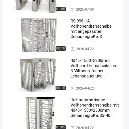
Glasschiebe-Schraubdrehschei
01:05
2025-07-08
be
RS 996-1A
Vollhöhendrehscheibe
mit angepasster
Gehäusegröße, 3
Millionen Lebenszyklus
und 35-40
Volles Höhendrehkreuz
00:18
2026-04-22
Personen/Minuten
Passrate für eine sichere
4045×1500×2300mm
Zugangskontrolle
Vollhöhe Drehscheibe mit
3 Millionen-facher
Lebensdauer und
halbautomatischem
Modus für sichere
Volles Höhendrehkreuz
00:15
2026-04-22
Zugangskontrolle
Halbautomatische
Vollhöhendrehscheibe mit
4045×1500×2300mm
Gehäusegröße, 35-40
Personen/minütige
Durchlaufgeschwindigkeit
Volles Höhendrehkreuz
01:05
2026-04-22