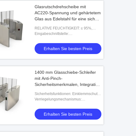
Glasrutschdrehscheibe mit
AC220-Spannung und gehärtetem
Glas aus Edelstahl für eine sichere
Zugangskontrolle
RELATIVE FEUCHTIGKEIT: ≤ 95%,
keine Kondensation
Eingabeschnittstelle:
Trockenkontaktsignal
Erhalten Sie besten Preis
1400 mm Glasschiebe-Schleifer
mit Anti-Pinch-
Sicherheitsmerkmalen, Integration
von Notfeuermelden und
Sicherheitsfunktionen: Einklemmschutz,
elektromagnetischem Schloss für
Notfall-Feueralarm-Integration
Verriegelungsmechanismus:
Bürogebäude
Elektromagnetische Sperre
Erhalten Sie besten Preis