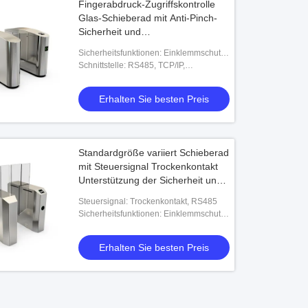
Fingerabdruck-Zugriffskontrolle
Glas-Schieberad mit Anti-Pinch-
Sicherheit und
Durchfahrtsgeschwindigkeit ca. 30
Sicherheitsfunktionen: Einklemmschutz,
Personen pro Minute für den
manuelle Notöffnung
Schnittstelle: RS485, TCP/IP,
Eintritt
Trockenkontakt, Schaltsignal
Erhalten Sie besten Preis
Standardgröße variiert Schieberad
mit Steuersignal Trockenkontakt
Unterstützung der Sicherheit und
der kontrollierten Passage
Steuersignal: Trockenkontakt, RS485
Sicherheitsfunktionen: Einklemmschutz,
manuelle Notöffnung
Erhalten Sie besten Preis