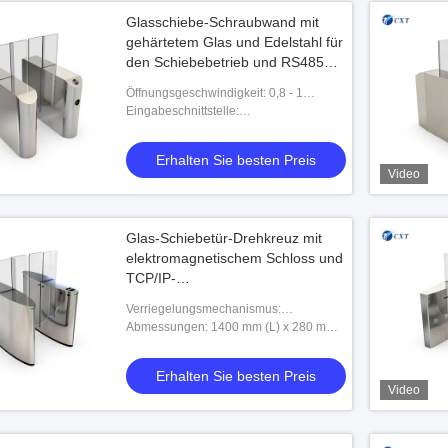
Glasschiebe-Schraubwand mit
gehärtetem Glas und Edelstahl für
den Schiebebetrieb und RS485
TCP/IP-Schnittstellen
Öffnungsgeschwindigkeit: 0,8 - 1
Sekunde
Eingabeschnittstelle:
Trockenkontaktsignal
Erhalten Sie besten Preis
Video
Glas-Schiebetür-Drehkreuz mit
elektromagnetischem Schloss und
TCP/IP-
Kommunikationsschnittstelle für
Verriegelungsmechanismus:
sichere Zugangskontrolle und
Elektromagnetische Sperre
Abmessungen: 1400 mm (L) x 280 mm
Einklemmschutz
(B) x 1000 mm (H)
Erhalten Sie besten Preis
Video