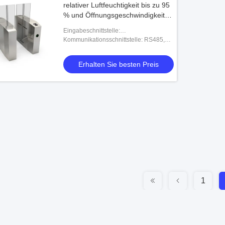
relativer Luftfeuchtigkeit bis zu 95
% und Öffnungsgeschwindigkeit
von 0,8-1 Sekunde für
Eingabeschnittstelle:
reibungsloses Zutrittsmanagement
Trockenkontaktsignal
Kommunikationsschnittstelle: RS485,
TCP/IP
Erhalten Sie besten Preis
1