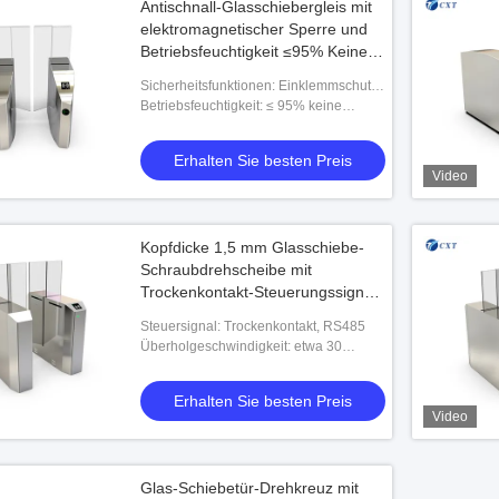
Antischnall-Glasschiebergleis mit
elektromagnetischer Sperre und
Betriebsfeuchtigkeit ≤95% Keine
Kondensation für eine sichere
Sicherheitsfunktionen: Einklemmschutz,
Zugangskontrolle
Notfall-Feueralarm-Integration
Betriebsfeuchtigkeit: ≤ 95% keine
Kondensation
Erhalten Sie besten Preis
Video
Kopfdicke 1,5 mm Glasschiebe-
Schraubdrehscheibe mit
Trockenkontakt-Steuerungssignal
zur Zugangskontrolle und
Steuersignal: Trockenkontakt, RS485
Eintrittsverwaltung
Überholgeschwindigkeit: etwa 30
Personen/Minute
Erhalten Sie besten Preis
Video
Glas-Schiebetür-Drehkreuz mit