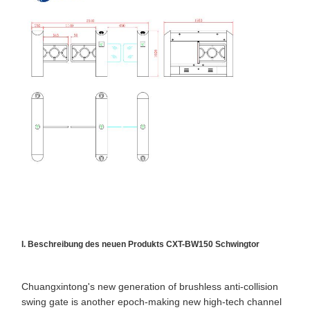
Klappensperrentor
Glasschiebe-Schraubdrehscheibe
Tropfen-Arm-Drehkreuz
Teile für Türschrauben
Gesichtserkennungsmaschine
Zugriffskontrolle für Fußgängertor
QR-Code-Scanner
Parkplatzmaschine
I. Beschreibung des neuen Produkts CXT-BW150 Schwingtor
Schranke
Fahrkartenausrüstung
Chuangxintong's new generation of brushless anti-collision
swing gate is another epoch-making new high-tech channel