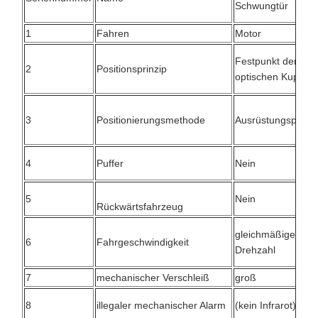
Schwungtür
1
Fahren
Motor
Festpunkt der
2
Positionsprinzip
optischen Kupplu
3
Positionierungsmethode
Ausrüstungspositi
4
Puffer
Nein
5
Nein
Rückwärtsfahrzeug
gleichmäßige
6
Fahrgeschwindigkeit
Drehzahl
7
mechanischer Verschleiß
groß
8
illegaler mechanischer Alarm
(kein Infrarot) Nei