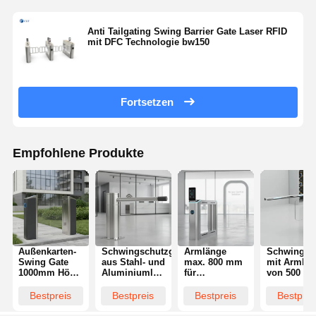
Anti Tailgating Swing Barrier Gate Laser RFID
mit DFC Technologie bw150
Fortsetzen
Empfohlene Produkte
Außenkarten-
Schwingschutzgitter
Armlänge
Schwingflü
Swing Gate
aus Stahl- und
max. 800 mm
mit Armlän
1000mm Höhe
Aluminiumlegierung
für
von 500 bi
Dauerhafte
mit 89 mm
Einzelschrank-
900 mm,
Zugangskontrolllösung
Säulendurchmesser
Gesichtserkennungs-
entwickelt 
Bestpreis
Bestpreis
Bestpreis
Bestprei
Ideal für
und 1400 x
Schwingflügeltor,
einfache
Wohn- und
245 x 1000
Durchflussrate
Installation