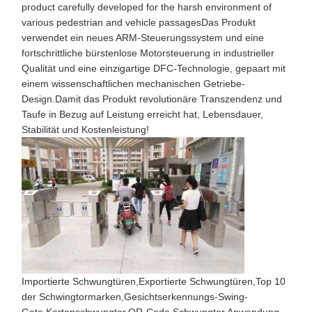
Komponenten für Drehscheiben
product carefully developed for the harsh environment of
various pedestrian and vehicle passagesDas Produkt
verwendet ein neues ARM-Steuerungssystem und eine
fortschrittliche bürstenlose Motorsteuerung in industrieller
Qualität und eine einzigartige DFC-Technologie, gepaart mit
einem wissenschaftlichen mechanischen Getriebe-
Design.Damit das Produkt revolutionäre Transzendenz und
Taufe in Bezug auf Leistung erreicht hat, Lebensdauer,
Stabilität und Kostenleistung!
Importierte Schwungtüren
,
Exportierte Schwungtüren
,
Top 10
der Schwingtormarken
,
Gesichtserkennungs-Swing-
Gate
,
Kartenschwungtor
,
QR-Code Schwungtor
,
Anwendung