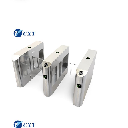
Qualitätskont
Kontakt Mit
Neuigkeiten
Rechtssache
Rolle
Uns
N
Bitte Um Ein
Angebot
Stativ-Drehkreuz-Tor
Schwingen-Sperren-Tor
Volles Höhendrehkreuz
Geschwindigkeits-Tor