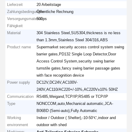
Lieferzeit
20 Arbeitstage
Zahlungsbedingungen
Öffentliche Rechnung
Versorgungsmaterial-
500ps
Fähigkeit
Material
304 Stainless Steel,SUS304,thickness is no less
than 1.3mm,Stainless Steel 304/316,ABS
Product name
Supermarket security access control system swing
barrier gates,PD132 Single Loop Detector,Door
Access Control System,security swing barrier
turnstile gates,fancy swing barrier passage gates
with face recognition device
Power supply
DC12V,DC24V,AC100V-
240V,AC110/AC220+/-10%,AC220V±10% 50HZ
Communication
RS485,Weigand,TCP/IP,RS485 or TCP/IP
Type
NONCCOM,auto,Mechanical automatic,JCA-
B06BD (Semi-auto),Fully Automatic
Working
Indoor / Outdoor ( Shelter),-10-50℃,indoor and
environment
outdoor with shed
Markieren:
,