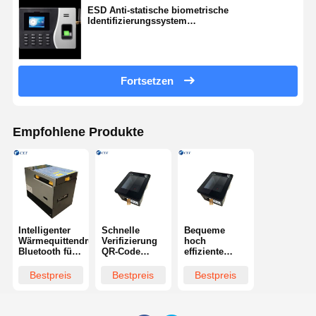
ESD Anti-statische biometrische
Identifizierungssystem
Glasschiebe-Schraubdrehscheibe
Fingerabdruckerkennungsmaschine
Tropfen-Arm-Drehkreuz
Fortsetzen
Teile für Türschrauben
Gesichtserkennungsmaschine
Empfohlene Produkte
Zugriffskontrolle für Fußgängertor
QR-Code-Scanner
Parkplatzmaschine
Intelligenter
Schnelle
Bequeme
Schranke
Wärmequittendrucker
Verifizierung
hoch
Bluetooth für
QR-Code
effiziente
den
Scanner
Barcode-
Fahrkartenausrüstung
Einzelhandel
Maschine
Scanner-
Bestpreis
Bestpreis
Bestpreis
im
Intelligenter
Maschine QR-
Komponenten für Drehscheiben
Supermarkt
Standard
Reader-
Maschine