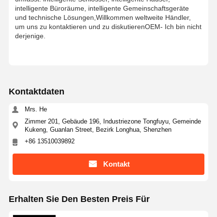
intelligente Büroräume, intelligente Gemeinschaftsgeräte
und technische Lösungen,Willkommen weltweite Händler,
um uns zu kontaktieren und zu diskutierenOEM- Ich bin nicht
derjenige.
Qualitätskont
Kontakt Mit
Neuigkeiten
Rechtssache
Rolle
Uns
N
Kontaktdaten
Bitte Um Ein
Angebot
Mrs. He
Zimmer 201, Gebäude 196, Industriezone Tongfuyu, Gemeinde
Kukeng, Guanlan Street, Bezirk Longhua, Shenzhen
Stativ-Drehkreuz-Tor
+86 13510039892
Schwingen-Sperren-Tor
Kontakt
Volles Höhendrehkreuz
Geschwindigkeits-Tor
Erhalten Sie Den Besten Preis Für
Klappensperrentor