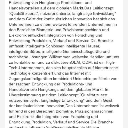
Entwicklung von Hongkongs Produktions- und
Handelsvorteilen auf dem globalen Markt.Das Leitkonzept
"Qualität zuerst", nutzerorientierte, langfristige Entwicklung"
und dem Geist der kontinuierlichen Innovation hat sich das
Unternehmen zu einem weltweit führenden Unternehmen in
den Bereichen Biometrie und Präzisionsmaschinen und
Elektronik entwickelt.Integration von Forschung und
Entwicklung,Produktion, Verkauf und Service.Die Branche
umfasst: intelligente Schlösser, intelligente Häuser,
intelligente Büros, intelligente Gemeinschaftsgeräte und
technische Lösungen,Willkommen weltweite Händler, um uns
zu kontaktieren und zu diskutierenOEM, ODM. ist ein High-
Tech-Unternehmen, das sich hauptsächlich auf biometrische
Technologie konzentriert und das Internet mit
Zugangskontrollgeräten kombiniert.Unionebio profitierte von
der raschen Entwicklung der Produktions- und
Handelsvorteile Hongkongs auf dem globalen Markt. In
Übereinstimmung mit dem Leitkonzept "Qualität zuerst,
nutzerorientierte, langfristige Entwicklung" und dem Geist
der kontinuierlichen Innovation,Das Unternehmen ist weltweit
Zu Hause
Produkte
Über Uns
Werksbesicht
führend in den Bereichen Biometrie, Präzisionsmaschinen
Igung
und Elektronik,die Integration von Forschung und
Entwicklung,Produktion, Verkauf und Service.Die Branche
umfasst: intelligente Schlösser, intelligente Häuser,