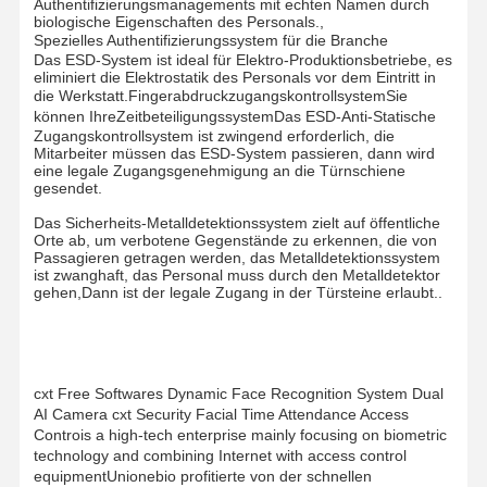
Authentifizierungsmanagements mit echten Namen durch
biologische Eigenschaften des Personals.,
Spezielles Authentifizierungssystem für die Branche
Das ESD-System ist ideal für Elektro-Produktionsbetriebe, es
eliminiert die Elektrostatik des Personals vor dem Eintritt in
die Werkstatt.
Fingerabdruckzugangskontrollsystem
Sie
können Ihre
Zeitbeteiligungssystem
Das ESD-Anti-Statische
Zugangskontrollsystem ist zwingend erforderlich, die
Mitarbeiter müssen das ESD-System passieren, dann wird
eine legale Zugangsgenehmigung an die Türnschiene
gesendet.
Das Sicherheits-Metalldetektionssystem zielt auf öffentliche
Orte ab, um verbotene Gegenstände zu erkennen, die von
Passagieren getragen werden, das Metalldetektionssystem
ist zwanghaft, das Personal muss durch den Metalldetektor
gehen,Dann ist der legale Zugang in der Türsteine erlaubt..
cxt Free Softwares Dynamic Face Recognition System Dual
AI Camera cxt Security Facial Time Attendance Access
Controis a high-tech enterprise mainly focusing on biometric
technology and combining Internet with access control
equipmentUnionebio profitierte von der schnellen