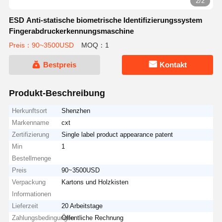
2/2
ESD Anti-statische biometrische Identifizierungssystem
Fingerabdruckerkennungsmaschine
Preis：90~3500USD
MOQ：1
Bestpreis
Kontakt
Produkt-Beschreibung
Herkunftsort
Shenzhen
Markenname
cxt
Zertifizierung
Single label product appearance patent
Min
1
Bestellmenge
Preis
90~3500USD
Verpackung
Kartons und Holzkisten
Informationen
Lieferzeit
20 Arbeitstage
Zahlungsbedingungen
Öffentliche Rechnung