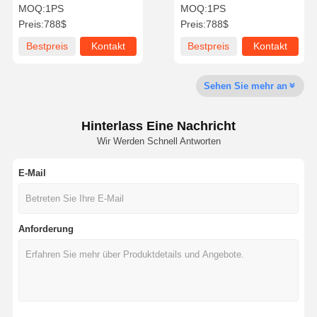
Straßensperre mit IP68
teleskopischer,
MOQ:
1PS
MOQ:
1PS
wasserdichtem
pneumatischer,
Preis:
788$
Preis:
788$
Edelstahlmaterial und
automatischer Poller mit
hydraulischem Hubkern
IP68-Wasserschutz
Bestpreis
Kontakt
Bestpreis
Kontakt
für die Sicherheit von
Qualitätskont
Kontakt Mit
Neuigkeiten
Rechtssache
Wohngebieten
Rolle
Uns
N
Sehen Sie mehr an
Hinterlass Eine Nachricht
Wir Werden Schnell Antworten
Bitte Um Ein
Angebot
E-Mail
Stativ-Drehkreuz-Tor
Schwingen-Sperren-Tor
Anforderung
Volles Höhendrehkreuz
Geschwindigkeits-Tor
Klappensperrentor