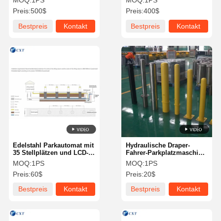
MOQ:
1PS
MOQ:
1PS
600 mm Spurbreite und
Dicke und 30
Preis:
500$
Preis:
400$
Relais-
Personen/min
Ausgangsoberfläche für
Durchfahrgeschwindigkeit
Bestpreis
Kontakt
Bestpreis
Kontakt
eine effiziente
Zugangskontrolle
Edelstahl Parkautomat mit
Hydraulische Draper-
35 Stellplätzen und LCD-
Fahrer-Parkplatzmaschine
Bildschirm für effizientes
mit RS485-Kommunikation
MOQ:
1PS
MOQ:
1PS
Parkraummanagement
und Edelstahlkonstruktion
Preis:
60$
Preis:
20$
Bestpreis
Kontakt
Bestpreis
Kontakt