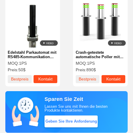
Edelstahl Parkautomat mit
Crash-getestete
RS485-Kommunikation
automatische Poller mit
und LCD-Bildschirm für
hydraulischem Hebekern
MOQ:
1PS
MOQ:
1PS
effizientes
aus Edelstahl und IP68-
Preis:
50$
Preis:
890$
Parkraummanagement
Wasserdichtigkeit
Bestpreis
Kontakt
Bestpreis
Kontakt
Sparen Sie Zeit
Lassen Sie uns mit Ihnen die besten
Produkte kontaktieren.
Geben Sie Ihre Anforderung