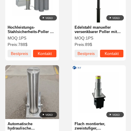
Hochleistungs-
Edelstahl manueller
Stahlsicherheits-Poller mit
versenkbarer Poller mit
Crash-Schutz und IP65-
hydraulischem Hubkern
MOQ:
1PS
MOQ:
1PS
Witterungsbeständigkeit
für die Sicherheit der
Preis:
788$
Preis:
89$
Einfahrt
Bestpreis
Kontakt
Bestpreis
Kontakt
Zu Hause
Produkte
Über Uns
Werksbesicht
Igung
Automatische
Flach montierter,
hydraulische
zweistufiger,