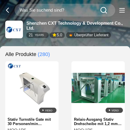
Shenzhen CXT Technology & Development Co.,
Ltd.
21
5.0
Überprüfter Lieferant
YEARS
Alle Produkte
(280)
Stativ Turnstile Gate mit
Relais-Ausgang Stativ
30 Personen/min
Drehscheibe mit 1,2 mm
Durchfahrtsgeschwindigkeit,
oder 1,5 mm Gehäuse