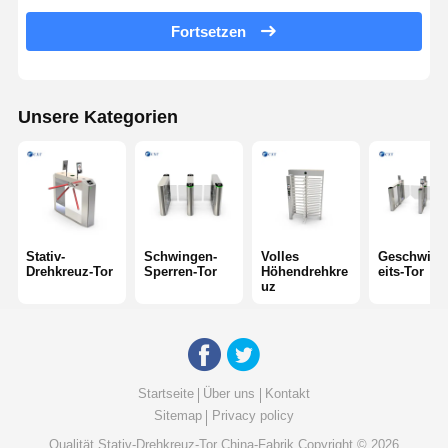
Fortsetzen
Glasschiebe-Schraubdrehscheibe
Tropfen-Arm-Drehkreuz
Unsere Kategorien
Teile für Türschrauben
Gesichtserkennungsmaschine
Zugriffskontrolle für Fußgängertor
QR-Code-Scanner
Stativ-
Schwingen-
Volles
Geschwind
Drehkreuz-Tor
Sperren-Tor
Höhendrehkre
eits-Tor
uz
Parkplatzmaschine
Schranke
Fahrkartenausrüstung
Startseite
Über uns
Kontakt
Sitemap
Privacy policy
Komponenten für Drehscheiben
Qualität
Stativ-Drehkreuz-Tor
China-Fabrik.Copyright © 2026