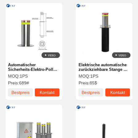
Automatischer
Elektrische automatische
Sicherheits-Elektro-Poller
zurückziehbare Stange mit
mit hydraulischem
Edelstahl 304
MOQ:
1PS
MOQ:
1PS
Hubkern, IP68 wasserdicht
Hydraulikhebel und IP68-
Preis:
689#
Preis:
85$
und Edelstahlmaterial
Wasserdichte
Bestpreis
Kontakt
Bestpreis
Kontakt