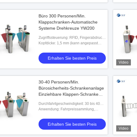
Büro 300 Personen/Min.
Klappschranken-Automatische
Systeme Drehkreuze YW200
Zugriffssteuerung: RFID, Fingerabdruck,
Barcode, ESD, Token
Kopfdicke: 1,5 mm (kann angepasst
werden)
Erhalten Sie besten Preis
Video
30-40 Personen/Min.
Bürosicherheits-Schrankenanlage
Einziehbare Klappen-Schranke
140X
Durchfahrtgeschwindigkeit: 30 bis 40
Personen/min, 30-40 Personen/min,40
Anwendung: Fahrpreissammlung,
Personen/min
Kartenstation, Büro
Erhalten Sie besten Preis
Video