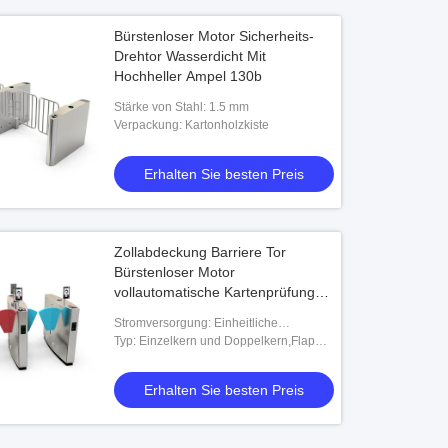
recognition device
Bürstenloser Motor Sicherheits-
Drehtor Wasserdicht Mit
Hochheller Ampel 130b
Stärke von Stahl: 1.5 mm
Verpackung: Kartonholzkiste
Erhalten Sie besten Preis
Zollabdeckung Barriere Tor
Bürstenloser Motor
vollautomatische Kartenprüfung
IC-Karte 360H
Stromversorgung: Einheitliche
Prüfungen für die Verwendung von
Typ: Einzelkern und Doppelkern,Flap
Elektrofahrzeugen
Barrier Gate,Vollautomatische
Geschwindigkeitsspur,Vollautomatische
Erhalten Sie besten Preis
F