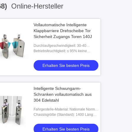
68)
Online-Hersteller
Vollautomatische Intelligente
Klappbarriere Drehscheibe Tor
Sicherheit Zugangs Toren 140J
Durchlaufgeschwindigkeit: 30-40
Personen/min
Betriebsfeuchtigkeit: ≤ 95% keine
Kondensation
Erhalten Sie besten Preis
Intelligente Schwungarm-
Schranken vollautomatisch aus
304 Edelstahl
Fahrgestelle-Material: Nationale Norm
(Nr. 304) aus Edelstahl, Dicke 1,2 bis 1,5
Chassisgröße (Standard): 1400 Länge *
mm
300 Breite * 1000 Höhe (MM)
Erhalten Sie besten Preis