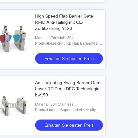
High Speed Flap Barrier Gate
RFID Anti-Tailing mit CE-
Zertifizierung Y120
Material: Edelstahl 304
Produktbezeichnung: Flap Barrier,Waist
High Speed Lane Gate/Swing Barrier
Turnstile,304 Vollstahl Bürsten
Erhalten Sie besten Preis
Zugriffskontro
Anti Tailgating Swing Barrier Gate
Laser RFID mit DFC Technologie
bw150
Material: 304 Stainless
Steel,SUS304,thickness is no less than
Product name: Supermarket security
1.3mm,Stainless Steel 304/316,ABS
access control system swing barrier
gates,PD132 Single Loop Detector,Door
Erhalten Sie besten Preis
Access Control System,security swing
barrier turnstile gates,fancy swing
barrier passage gates with face