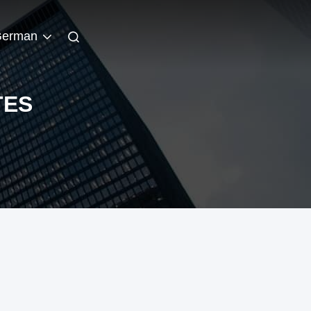
erman
TES