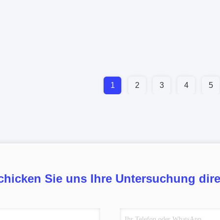
1
2
3
4
5
chicken Sie uns Ihre Untersuchung dire