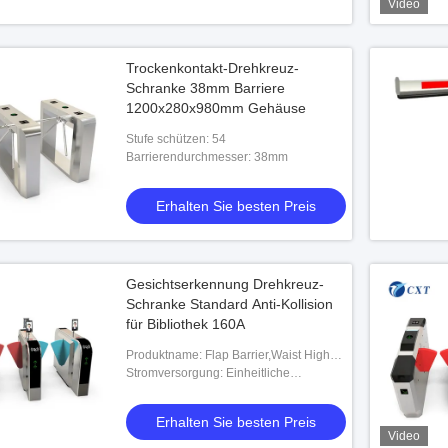
Video
Trockenkontakt-Drehkreuz-
Schranke 38mm Barriere
1200x280x980mm Gehäuse
Stufe schützen: 54
Barrierendurchmesser: 38mm
Erhalten Sie besten Preis
Gesichtserkennung Drehkreuz-
Schranke Standard Anti-Kollision
für Bibliothek 160A
Produktname: Flap Barrier,Waist High
Speed Lane Gate/Swing Barrier
Stromversorgung: Einheitliche
Turnstile,304 Vollstahl Bürsten
Prüfungen für die Verwendung von
Zugriffskontro
Elektrofahrzeugen
Erhalten Sie besten Preis
Video