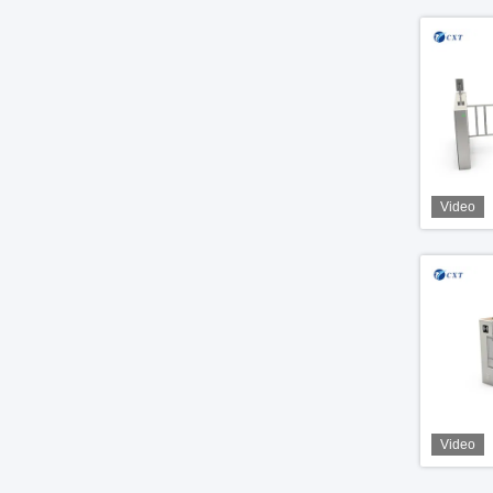
Video
Video