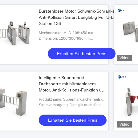
Bürstenloser Motor Schwenk-Schranke
Anti-Kollision Smart Langlebig Für U-Bahn-
Station 136
Mechanismus-Maß: 108*450 mm
Dimension: 1200*300*980mm
(47'*11.8'*38.6'),1200*280*1000mm,1200*140*980
(mm)
Erhalten Sie besten Preis
Video
Intelligente Supermarkt-
Drehsperre mit bürstenlosem
Motor, Anti-Kollisions-Funktion und
Gesichtserkennungs-
Produktname: Supermarktsicherheits-
Zutrittskontrollsystem
Zugriffskontrollsystem Schwing-
Stromversorgung: Dies gilt auch für die
Schranktore,PD132 Single-Loop-
Berechnung der Leistungsspiegel für
Detektor,Tür-Zugr
die Berechnung der Leistungsspiegel.
Erhalten Sie besten Preis
Video