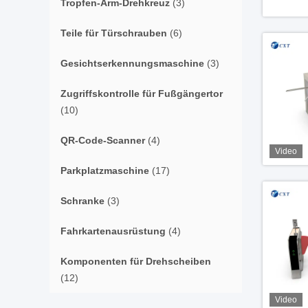
Tropfen-Arm-Drehkreuz
(3)
Teile für Türschrauben
(6)
Gesichtserkennungsmaschine
(3)
Zugriffskontrolle für Fußgängertor
(10)
QR-Code-Scanner
(4)
Video
Parkplatzmaschine
(17)
Schranke
(3)
Fahrkartenausrüstung
(4)
Komponenten für Drehscheiben
(12)
Video