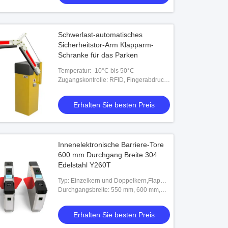
Schwerlast-automatisches
Sicherheitstor-Arm Klapparm-
Schranke für das Parken
Temperatur: -10°C bis 50°C
Zugangskontrolle: RFID, Fingerabdruck,
Barcode, esd, Zeichen
Erhalten Sie besten Preis
Innenelektronische Barriere-Tore
600 mm Durchgang Breite 304
Edelstahl Y260T
Typ: Einzelkern und Doppelkern,Flap
Barrier Gate,Vollautomatische
Durchgangsbreite: 550 mm, 600 mm,
Geschwindigkeitsspur,Vollautomatische
550 mm (eine Durchfahrt)
F
Erhalten Sie besten Preis