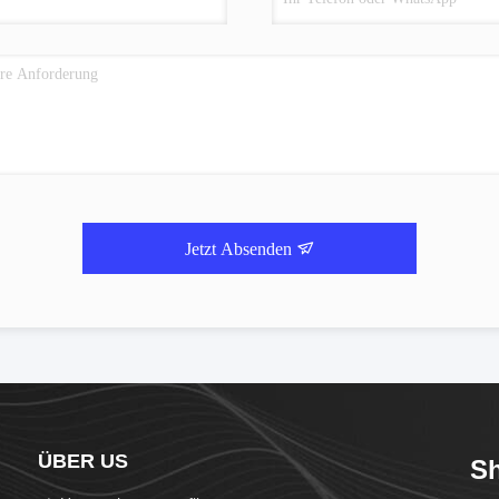
Jetzt Absenden
ÜBER US
S