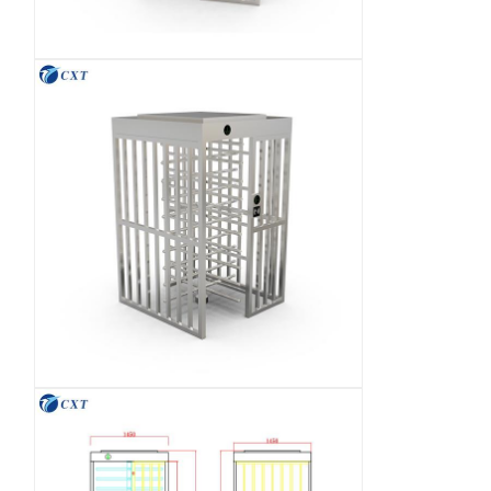
Qualitätskont
Kontakt Mit
Neuigkeiten
Rechtssache
Rolle
Uns
N
Bitte Um Ein
Angebot
Stativ-Drehkreuz-Tor
Schwingen-Sperren-Tor
Volles Höhendrehkreuz
Geschwindigkeits-Tor