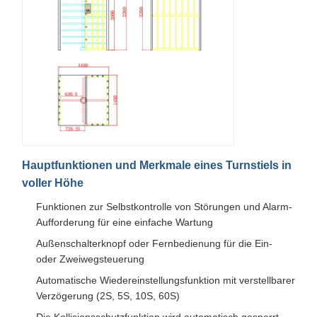
Klappensperrentor
Glasschiebe-Schraubdrehscheibe
Tropfen-Arm-Drehkreuz
Teile für Türschrauben
Gesichtserkennungsmaschine
Hauptfunktionen und Merkmale eines Turnstiels in
Zugriffskontrolle für Fußgängertor
voller Höhe
QR-Code-Scanner
Funktionen zur Selbstkontrolle von Störungen und Alarm-
Aufforderung für eine einfache Wartung
Parkplatzmaschine
Außenschalterknopf oder Fernbedienung für die Ein-
oder Zweiwegsteuerung
Schranke
Automatische Wiedereinstellungsfunktion mit verstellbarer
Fahrkartenausrüstung
Verzögerung (2S, 5S, 10S, 60S)
Die Kollisionsschutzfunktion wird automatisch gesperrt,