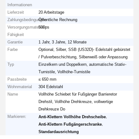
Informationen
Lieferzeit
20 Arbeitstage
Zahlungsbedingungen
Öffentliche Rechnung
Versorgungsmaterial-
500ps
Fähigkeit
Garantie
1 Jahr, 3 Jahre, 12 Monate
Farbe
Optional, Silber, SSB (US32D)- Edelstahl gebürstet
/ Pulverbeschichtung, Silberweiß oder Anpassung
Typ
Einzelkern und Doppelkern, automatische Stativ-
Turnistile, Vollhöhe-Turnistile
Passbreite
≤ 650 mm
Wohnmaterial
304 Edelstahl
Name
Vollhöhe Schiebet für Fußgänger Barrieretor
Drehstil, Vollhöhe Drehkreuze, vollwertige
Drehkreuze Do
Markieren:
,
Anti-Klettern Vollhöhe Drehscheibe
,
Anti-Klettern Fußgängerschranke
Standardausrichtung